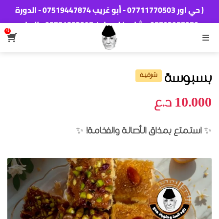
( حي اور 07711770503 - أبو غريب 07519447874 - الدورة
‭07703977350‬ - شارع فلسطين 07771853397 - البياع
0
07825411723 - تكريت 07704999672 - الكوت
القائمة
07732022210 - بسماية 07711720075 - اربيل
07505066367)
بسبوسة
شرقية
10.000
د.ع
استمتع بمذاق الأصالة والفخامة!
✨
✨