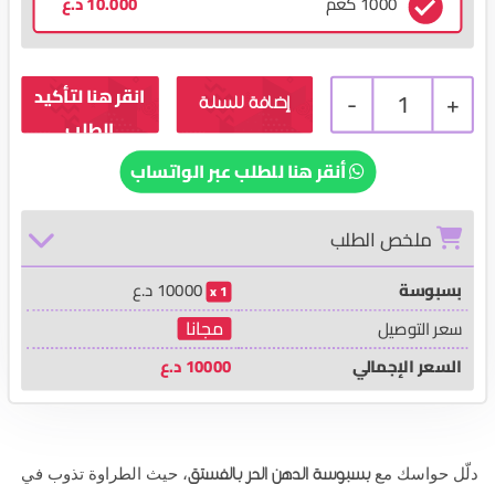
1000 كغم
10.000
د.ع
-
1
+
إضافة للسلة
أنقر هنا للطلب عبر الواتساب
ملخص الطلب
بسبوسة
10000
د.ع
1
مجانا
سعر التوصيل
السعر الإجمالي
10000
د.ع
بسبوسة الدهن الحر بالفستق
دلّل حواسك مع
، حيث الطراوة تذوب في