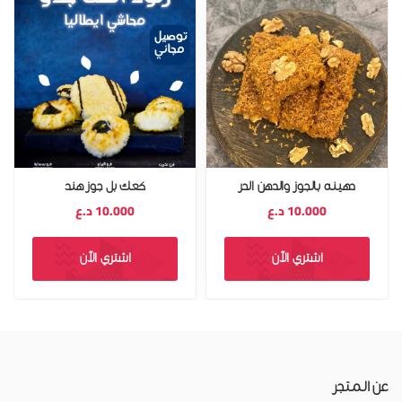
دهينه بالجوز والدهن الحر
كعك بل جوز هند
10.000
د.ع
10.000
د.ع
اشتري الآن
اشتري الآن
عن المتجر