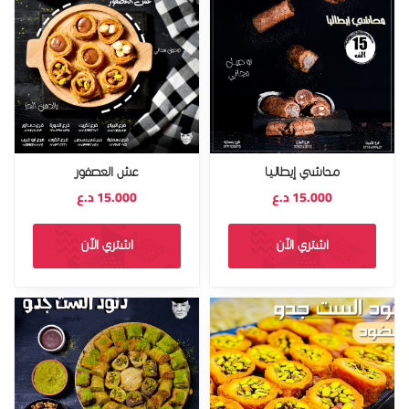
محاشي إيطاليا
عش العصفور
15.000
د.ع
15.000
د.ع
اشتري الآن
اشتري الآن