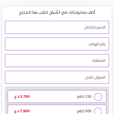
أضف معلوماتك في الأسفل لطلب هذا المنتج
250 كغم
3.750
د.ع
500 كغم
7.500
د.ع