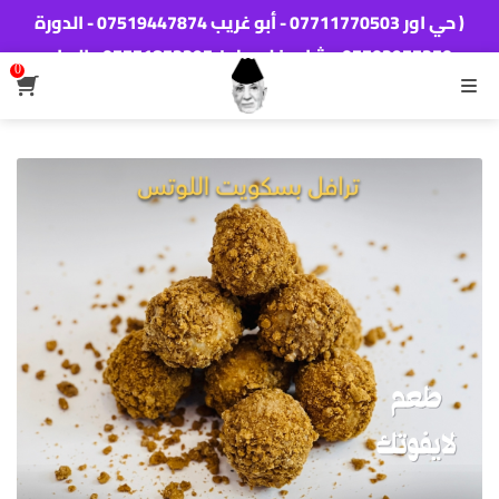
( حي اور 07711770503 - أبو غريب 07519447874 - الدورة
‭07703977350‬ - شارع فلسطين 07771853397 - البياع
0
07825411723 - تكريت 07704999672 - الكوت
القائمة
07732022210 - بسماية 07711720075 - اربيل
07505066367)