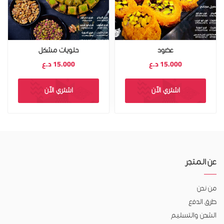
عضود
حلويات مشكل
15.000
د.ع
15.000
د.ع
اشتري الآن
اشتري الآن
عن المتجر
من نحن
طرق الدفع
الشحن والتسليم