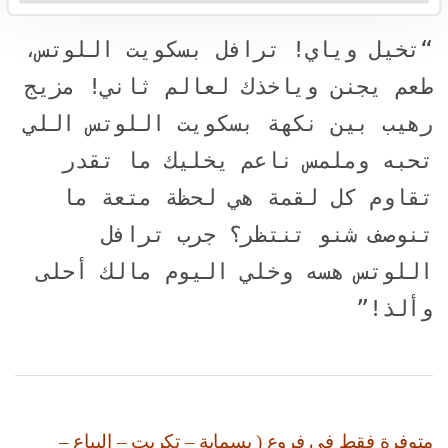
“تخيل وياي! ترافل بسكويت اللوتس،
طعم يجنن وياخذك لعالم ثاني! مزيج
رهيب بين نكهة بسكويت اللوتس اللي
تحبه وملمس ناعم يخليك ما تقدر
تقاوم كل لقمة هي لحظة متعة ما
تنوصف شنو تنتظر؟ جرب ترافل
اللوتس هسه وخلي اليوم مالك أحلى
وألذ!”
متوفرة فقط في فروع ( بسماية – تكريت – البياع –