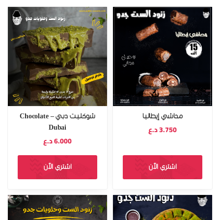
محاشي إيطاليا
شوكليت دبي – Chocolate
Dubai
3.750
د.ع
6.000
د.ع
اشتري الآن
اشتري الآن