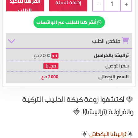
-
1
+
إضافة للسلة
أنقر هنا للطلب عبر الواتساب
ملخص الطلب
تراليشا بالكراميل
2000
د.ع
1
مجانا
سعر التوصيل
السعر الإجمالي
2000
د.ع
اكتشفوا روعة كيكة الحليب التركية
🍓
والفراولة (تراليشا)!
🍓
تراليشا البكداش
🌟
🌟