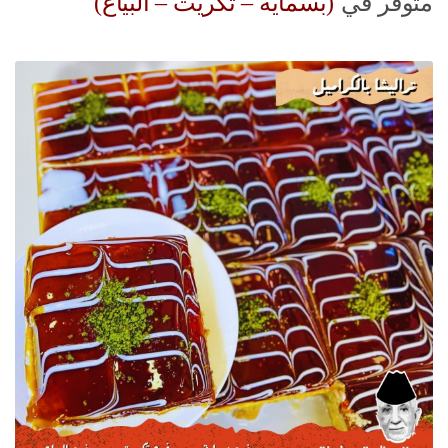
متوفر في
(بسماية – تكريت – البياع)