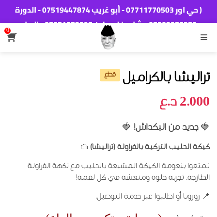
( حي اور 07711770503 - أبو غريب 07519447874 - الدورة
‭07703977350‬ - شارع فلسطين 07771853397 - البياع
0
07825411723 - تكريت 07704999672 - الكوت
القائمة
07732022210 - بسماية 07711720075 - اربيل
07505066367)
تراليشا بالكراميل
قطع
2.000
د.ع
جديد من البكداش!
🍓
🍓
كيكة الحليب التركية بالفراولة (تراليشا)
🍰
تمتعوا بنعومة الكيكة المشبعة بالحليب مع نكهة الفراولة
الطازجة. تجربة حلوة ومنعشة في كل لقمة!
📍 زورونا أو اطلبوا عبر خدمة التوصيل.