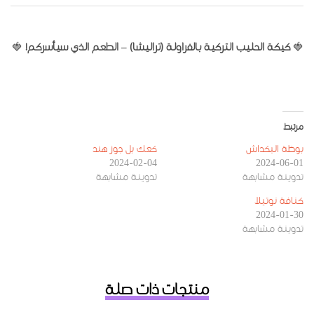
🍓
كيكة الحليب التركية بالفراولة (تراليشا) – الطعم الذي سيأسركم!
🍓
مرتبط
بوظة البكداش
كعك بل جوز هند
2024-02-04
2024-06-01
تدوينة مشابهة
تدوينة مشابهة
كنافة نوتيلا
2024-01-30
تدوينة مشابهة
منتجات ذات صلة